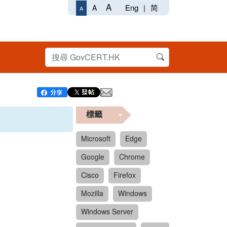
A
Eng
|
简
A
A
標籤
Microsoft
Edge
Google
Chrome
Cisco
Firefox
Mozilla
Windows
Windows Server