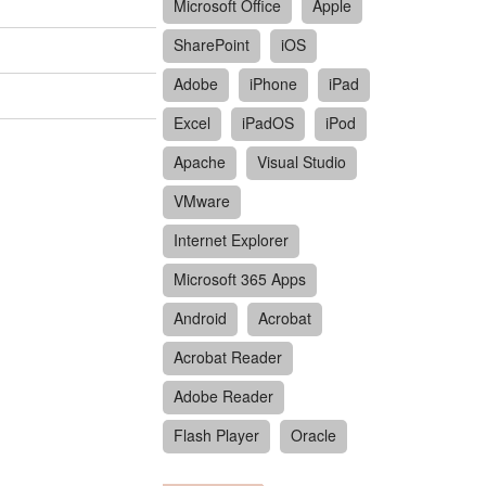
Microsoft Office
Apple
SharePoint
iOS
Adobe
iPhone
iPad
Excel
iPadOS
iPod
Apache
Visual Studio
VMware
Internet Explorer
Microsoft 365 Apps
Android
Acrobat
Acrobat Reader
Adobe Reader
Flash Player
Oracle