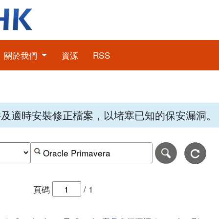
關於我們
資源
RSS
件及適時安裝修正檔案，以堵塞已知的保安漏洞。
期，格式為日日-月月-年年年年。
日期範圍的結束日期，格式為日日-月月-年年年年。
按關鍵字或 CVE ID 搜尋保安警報
頁碼
/
1