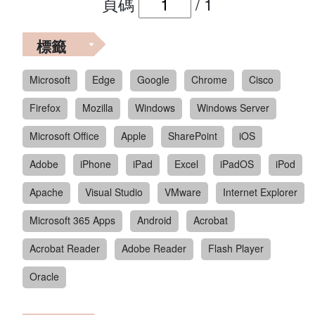
頁碼
/
1
標籤
Microsoft
Edge
Google
Chrome
Cisco
Firefox
Mozilla
Windows
Windows Server
Microsoft Office
Apple
SharePoint
iOS
Adobe
iPhone
iPad
Excel
iPadOS
iPod
Apache
Visual Studio
VMware
Internet Explorer
Microsoft 365 Apps
Android
Acrobat
Acrobat Reader
Adobe Reader
Flash Player
Oracle