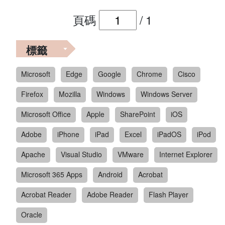
頁碼
/
1
標籤
Microsoft
Edge
Google
Chrome
Cisco
Firefox
Mozilla
Windows
Windows Server
Microsoft Office
Apple
SharePoint
iOS
Adobe
iPhone
iPad
Excel
iPadOS
iPod
Apache
Visual Studio
VMware
Internet Explorer
Microsoft 365 Apps
Android
Acrobat
Acrobat Reader
Adobe Reader
Flash Player
Oracle