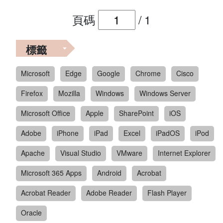
頁碼
/
1
標籤
Microsoft
Edge
Google
Chrome
Cisco
Firefox
Mozilla
Windows
Windows Server
Microsoft Office
Apple
SharePoint
iOS
Adobe
iPhone
iPad
Excel
iPadOS
iPod
Apache
Visual Studio
VMware
Internet Explorer
Microsoft 365 Apps
Android
Acrobat
Acrobat Reader
Adobe Reader
Flash Player
Oracle