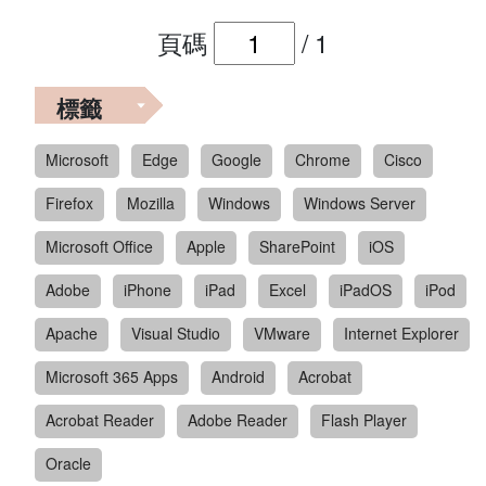
頁碼
/
1
標籤
Microsoft
Edge
Google
Chrome
Cisco
Firefox
Mozilla
Windows
Windows Server
Microsoft Office
Apple
SharePoint
iOS
Adobe
iPhone
iPad
Excel
iPadOS
iPod
Apache
Visual Studio
VMware
Internet Explorer
Microsoft 365 Apps
Android
Acrobat
Acrobat Reader
Adobe Reader
Flash Player
Oracle