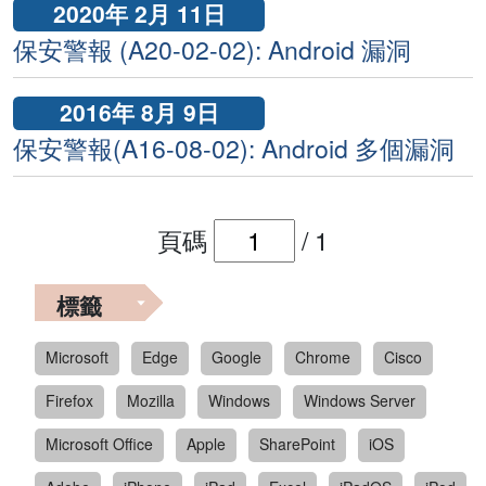
2020年 2月 11日
保安警報 (A20-02-02): Android 漏洞
2016年 8月 9日
保安警報(A16-08-02): Android 多個漏洞
頁碼
/
1
標籤
Microsoft
Edge
Google
Chrome
Cisco
Firefox
Mozilla
Windows
Windows Server
Microsoft Office
Apple
SharePoint
iOS