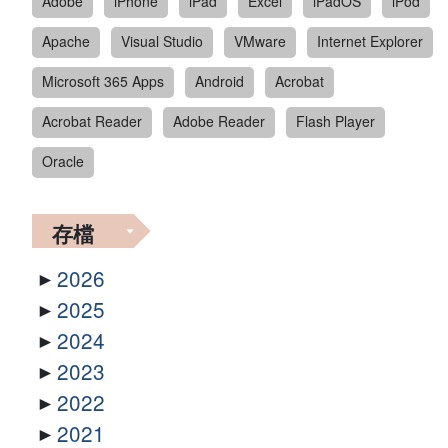
Adobe
iPhone
iPad
Excel
iPadOS
iPod
Apache
Visual Studio
VMware
Internet Explorer
Microsoft 365 Apps
Android
Acrobat
Acrobat Reader
Adobe Reader
Flash Player
Oracle
存檔
2026
2025
2024
2023
2022
2021