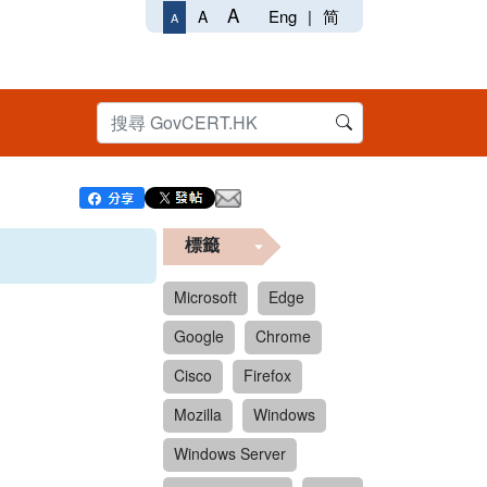
A
Eng
|
简
A
A
標籤
Microsoft
Edge
Google
Chrome
Cisco
Firefox
Mozilla
Windows
Windows Server