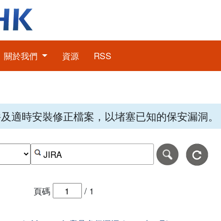
關於我們
資源
RSS
件及適時安裝修正檔案，以堵塞已知的保安漏洞。
期，格式為日日-月月-年年年年。
日期範圍的結束日期，格式為日日-月月-年年年年。
按關鍵字或 CVE ID 搜尋保安警報
頁碼
/
1