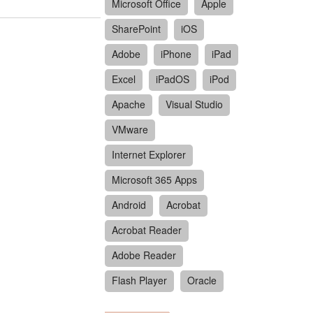
Microsoft Office
Apple
SharePoint
iOS
Adobe
iPhone
iPad
Excel
iPadOS
iPod
Apache
Visual Studio
VMware
Internet Explorer
Microsoft 365 Apps
Android
Acrobat
Acrobat Reader
Adobe Reader
Flash Player
Oracle