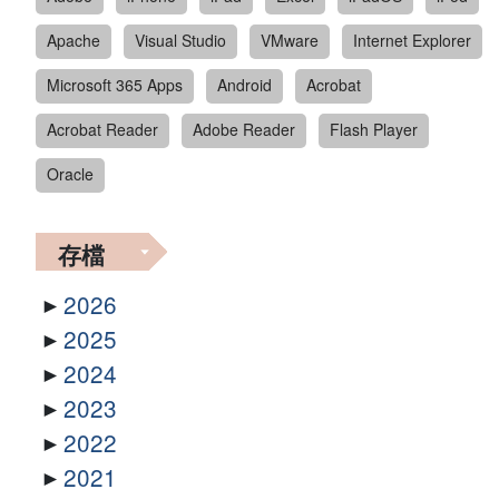
Apache
Visual Studio
VMware
Internet Explorer
Microsoft 365 Apps
Android
Acrobat
Acrobat Reader
Adobe Reader
Flash Player
Oracle
存檔
2026
2025
2024
2023
2022
2021