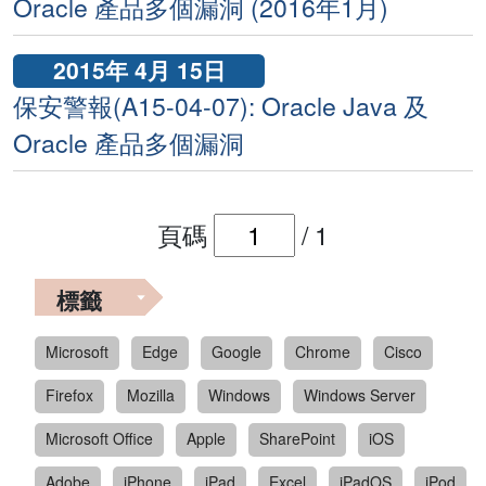
Oracle 產品多個漏洞 (2016年1月)
2015年 4月 15日
保安警報(A15-04-07): Oracle Java 及
Oracle 產品多個漏洞
頁碼
/
1
標籤
Microsoft
Edge
Google
Chrome
Cisco
Firefox
Mozilla
Windows
Windows Server
Microsoft Office
Apple
SharePoint
iOS
Adobe
iPhone
iPad
Excel
iPadOS
iPod