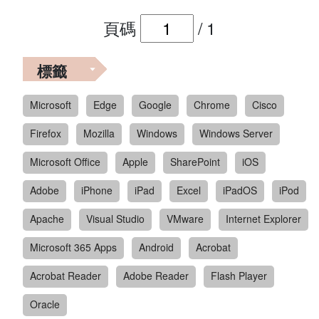
頁碼
/
1
標籤
Microsoft
Edge
Google
Chrome
Cisco
Firefox
Mozilla
Windows
Windows Server
Microsoft Office
Apple
SharePoint
iOS
Adobe
iPhone
iPad
Excel
iPadOS
iPod
Apache
Visual Studio
VMware
Internet Explorer
Microsoft 365 Apps
Android
Acrobat
Acrobat Reader
Adobe Reader
Flash Player
Oracle