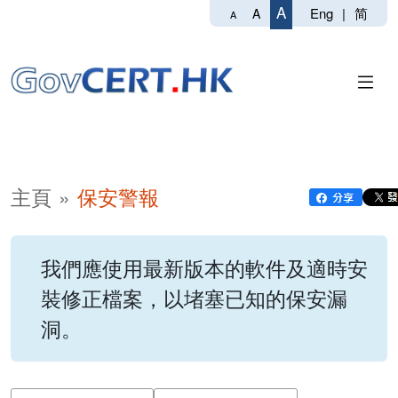
A
Eng
|
简
A
A
主頁
保安警報
我們應使用最新版本的軟件及適時安
裝修正檔案，以堵塞已知的保安漏
洞。