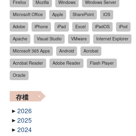
Firefox
Mozilla
Windows
Windows Server
Microsoft Office
Apple
SharePoint
iOS
Adobe
iPhone
iPad
Excel
iPadOS
iPod
Apache
Visual Studio
VMware
Internet Explorer
Microsoft 365 Apps
Android
Acrobat
Acrobat Reader
Adobe Reader
Flash Player
Oracle
存檔
2026
2025
2024