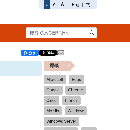
A
Eng
|
简
A
A
標籤
Microsoft
Edge
Google
Chrome
Cisco
Firefox
Mozilla
Windows
Windows Server