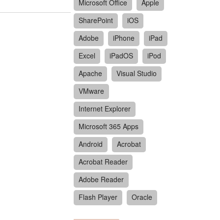
Microsoft Office
Apple
SharePoint
iOS
Adobe
iPhone
iPad
Excel
iPadOS
iPod
Apache
Visual Studio
VMware
Internet Explorer
Microsoft 365 Apps
Android
Acrobat
Acrobat Reader
Adobe Reader
Flash Player
Oracle