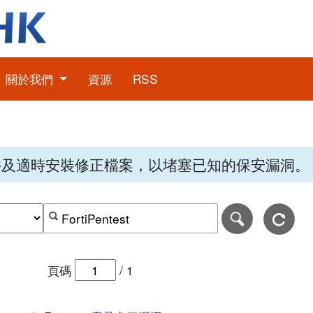
關於我們
資源
RSS
件及適時安裝修正檔案，以堵塞已知的保安漏洞。
期，格式為日日-月月-年年年年。
日期範圍的結束日期，格式為日日-月月-年年年年。
按關鍵字或 CVE ID 搜尋保安警報
頁碼
/
1