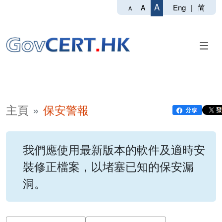
A
Eng
|
简
A
A
主頁
保安警報
我們應使用最新版本的軟件及適時安
裝修正檔案，以堵塞已知的保安漏
洞。