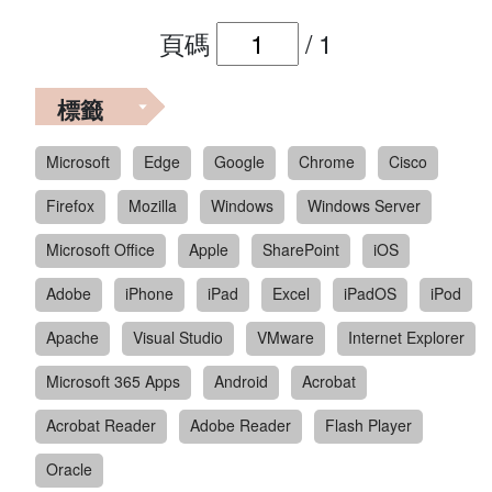
頁碼
/
1
標籤
Microsoft
Edge
Google
Chrome
Cisco
Firefox
Mozilla
Windows
Windows Server
Microsoft Office
Apple
SharePoint
iOS
Adobe
iPhone
iPad
Excel
iPadOS
iPod
Apache
Visual Studio
VMware
Internet Explorer
Microsoft 365 Apps
Android
Acrobat
Acrobat Reader
Adobe Reader
Flash Player
Oracle