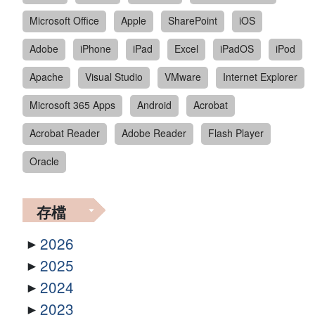
Microsoft Office
Apple
SharePoint
iOS
Adobe
iPhone
iPad
Excel
iPadOS
iPod
Apache
Visual Studio
VMware
Internet Explorer
Microsoft 365 Apps
Android
Acrobat
Acrobat Reader
Adobe Reader
Flash Player
Oracle
存檔
2026
2025
2024
2023