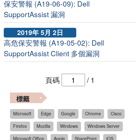
保安警報 (A19-06-09): Dell
SupportAssist 漏洞
2019年 5月 2日
高危保安警報 (A19-05-02): Dell
SupportAssist Client 多個漏洞
頁碼
/
1
標籤
Microsoft
Edge
Google
Chrome
Cisco
Firefox
Mozilla
Windows
Windows Server
Microsoft Office
Apple
SharePoint
iOS