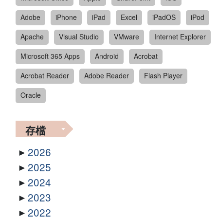
Adobe
iPhone
iPad
Excel
iPadOS
iPod
Apache
Visual Studio
VMware
Internet Explorer
Microsoft 365 Apps
Android
Acrobat
Acrobat Reader
Adobe Reader
Flash Player
Oracle
存檔
2026
2025
2024
2023
2022