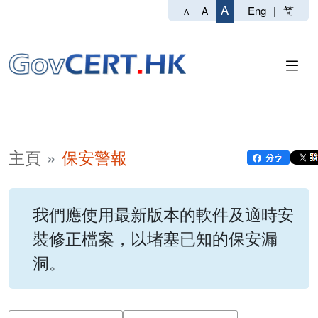
A
Eng
|
简
A
A
主頁
保安警報
我們應使用最新版本的軟件及適時安
裝修正檔案，以堵塞已知的保安漏
洞。