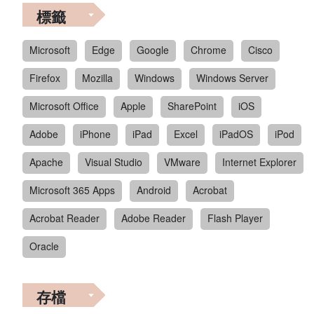
標籤
Microsoft
Edge
Google
Chrome
Cisco
Firefox
Mozilla
Windows
Windows Server
Microsoft Office
Apple
SharePoint
iOS
Adobe
iPhone
iPad
Excel
iPadOS
iPod
Apache
Visual Studio
VMware
Internet Explorer
Microsoft 365 Apps
Android
Acrobat
Acrobat Reader
Adobe Reader
Flash Player
Oracle
存檔