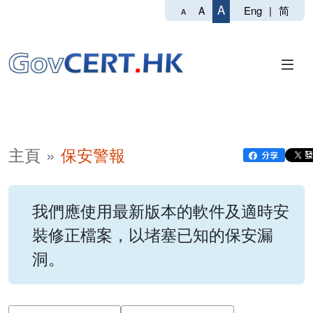
A
Eng
|
简
A
A
主頁
保安警報
我們應使用最新版本的軟件及適時安
裝修正檔案，以堵塞已知的保安漏
洞。