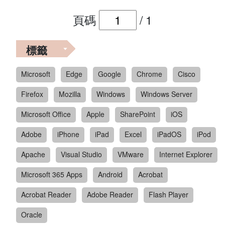
頁碼
/
1
標籤
Microsoft
Edge
Google
Chrome
Cisco
Firefox
Mozilla
Windows
Windows Server
Microsoft Office
Apple
SharePoint
iOS
Adobe
iPhone
iPad
Excel
iPadOS
iPod
Apache
Visual Studio
VMware
Internet Explorer
Microsoft 365 Apps
Android
Acrobat
Acrobat Reader
Adobe Reader
Flash Player
Oracle