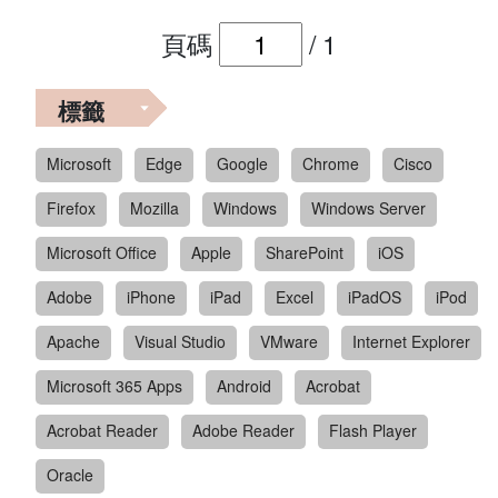
頁碼
/
1
標籤
Microsoft
Edge
Google
Chrome
Cisco
Firefox
Mozilla
Windows
Windows Server
Microsoft Office
Apple
SharePoint
iOS
Adobe
iPhone
iPad
Excel
iPadOS
iPod
Apache
Visual Studio
VMware
Internet Explorer
Microsoft 365 Apps
Android
Acrobat
Acrobat Reader
Adobe Reader
Flash Player
Oracle