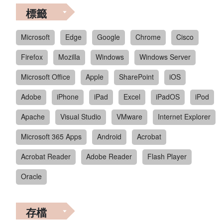
標籤
Microsoft
Edge
Google
Chrome
Cisco
Firefox
Mozilla
Windows
Windows Server
Microsoft Office
Apple
SharePoint
iOS
Adobe
iPhone
iPad
Excel
iPadOS
iPod
Apache
Visual Studio
VMware
Internet Explorer
Microsoft 365 Apps
Android
Acrobat
Acrobat Reader
Adobe Reader
Flash Player
Oracle
存檔