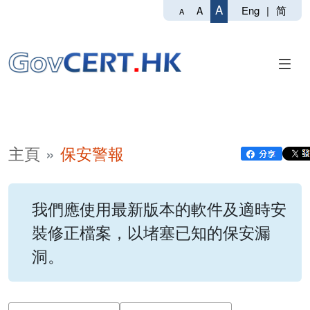
A
Eng
|
简
A
A
主頁
保安警報
我們應使用最新版本的軟件及適時安
裝修正檔案，以堵塞已知的保安漏
洞。