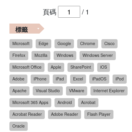
頁碼
/
1
標籤
Microsoft
Edge
Google
Chrome
Cisco
Firefox
Mozilla
Windows
Windows Server
Microsoft Office
Apple
SharePoint
iOS
Adobe
iPhone
iPad
Excel
iPadOS
iPod
Apache
Visual Studio
VMware
Internet Explorer
Microsoft 365 Apps
Android
Acrobat
Acrobat Reader
Adobe Reader
Flash Player
Oracle