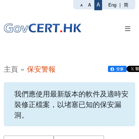
A
Eng
|
简
A
A
主頁
保安警報
我們應使用最新版本的軟件及適時安
裝修正檔案，以堵塞已知的保安漏
洞。