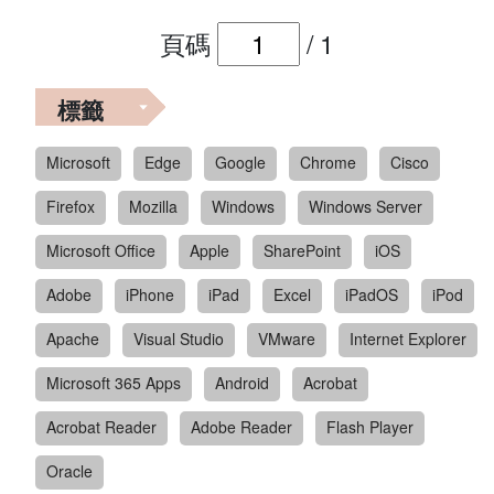
頁碼
/
1
標籤
Microsoft
Edge
Google
Chrome
Cisco
Firefox
Mozilla
Windows
Windows Server
Microsoft Office
Apple
SharePoint
iOS
Adobe
iPhone
iPad
Excel
iPadOS
iPod
Apache
Visual Studio
VMware
Internet Explorer
Microsoft 365 Apps
Android
Acrobat
Acrobat Reader
Adobe Reader
Flash Player
Oracle