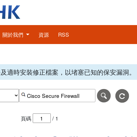
關於我們
資源
RSS
件及適時安裝修正檔案，以堵塞已知的保安漏洞。
期，格式為日日-月月-年年年年。
日期範圍的結束日期，格式為日日-月月-年年年年。
按關鍵字或 CVE ID 搜尋保安警報
頁碼
/
1