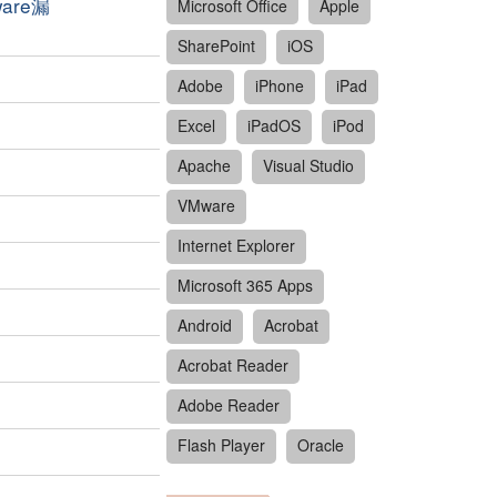
ware漏
Microsoft Office
Apple
SharePoint
iOS
Adobe
iPhone
iPad
Excel
iPadOS
iPod
Apache
Visual Studio
VMware
Internet Explorer
Microsoft 365 Apps
Android
Acrobat
Acrobat Reader
Adobe Reader
Flash Player
Oracle