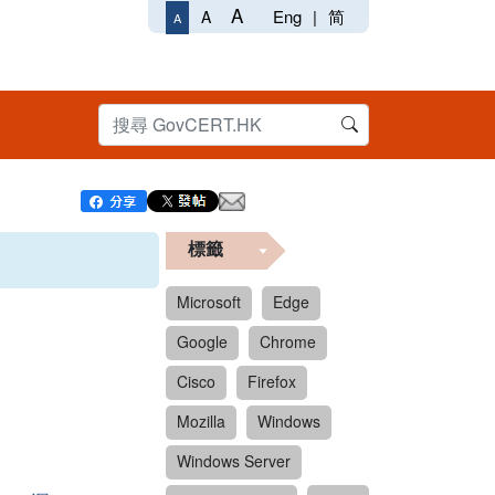
A
Eng
|
简
A
A
標籤
Microsoft
Edge
Google
Chrome
Cisco
Firefox
Mozilla
Windows
Windows Server