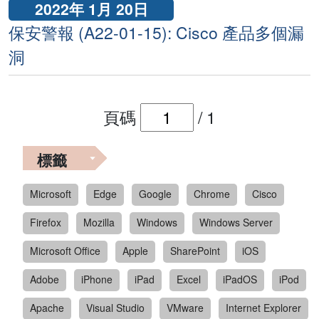
2022年 1月 20日
保安警報 (A22-01-15): Cisco 產品多個漏
洞
頁碼
/
1
標籤
Microsoft
Edge
Google
Chrome
Cisco
Firefox
Mozilla
Windows
Windows Server
Microsoft Office
Apple
SharePoint
iOS
Adobe
iPhone
iPad
Excel
iPadOS
iPod
Apache
Visual Studio
VMware
Internet Explorer