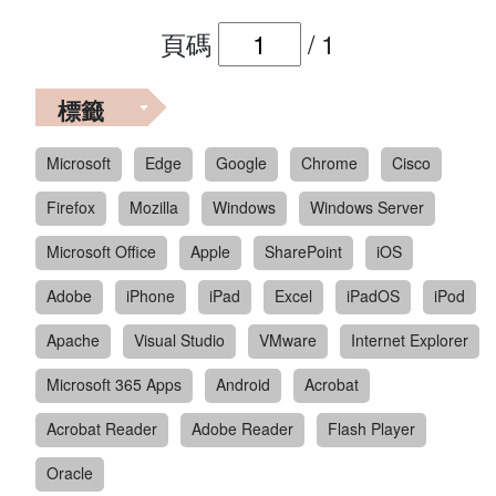
頁碼
/
1
標籤
Microsoft
Edge
Google
Chrome
Cisco
Firefox
Mozilla
Windows
Windows Server
Microsoft Office
Apple
SharePoint
iOS
Adobe
iPhone
iPad
Excel
iPadOS
iPod
Apache
Visual Studio
VMware
Internet Explorer
Microsoft 365 Apps
Android
Acrobat
Acrobat Reader
Adobe Reader
Flash Player
Oracle