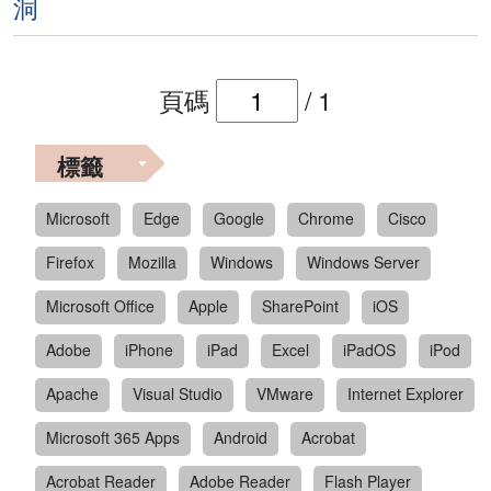
洞
頁碼
/
1
標籤
Microsoft
Edge
Google
Chrome
Cisco
Firefox
Mozilla
Windows
Windows Server
Microsoft Office
Apple
SharePoint
iOS
Adobe
iPhone
iPad
Excel
iPadOS
iPod
Apache
Visual Studio
VMware
Internet Explorer
Microsoft 365 Apps
Android
Acrobat
Acrobat Reader
Adobe Reader
Flash Player