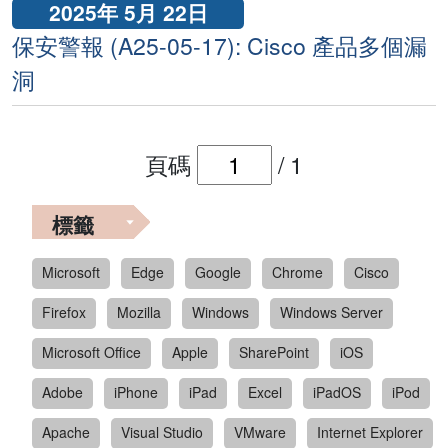
2025年 5月 22日
保安警報 (A25-05-17): Cisco 產品多個漏
洞
頁碼
/
1
標籤
Microsoft
Edge
Google
Chrome
Cisco
Firefox
Mozilla
Windows
Windows Server
Microsoft Office
Apple
SharePoint
iOS
Adobe
iPhone
iPad
Excel
iPadOS
iPod
Apache
Visual Studio
VMware
Internet Explorer