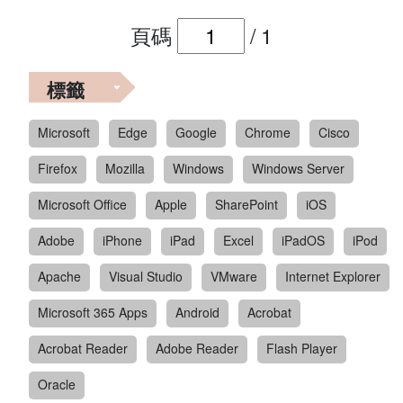
頁碼
/
1
標籤
Microsoft
Edge
Google
Chrome
Cisco
Firefox
Mozilla
Windows
Windows Server
Microsoft Office
Apple
SharePoint
iOS
Adobe
iPhone
iPad
Excel
iPadOS
iPod
Apache
Visual Studio
VMware
Internet Explorer
Microsoft 365 Apps
Android
Acrobat
Acrobat Reader
Adobe Reader
Flash Player
Oracle