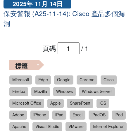
2025年 11月 14日
保安警報 (A25-11-14): Cisco 產品多個漏
洞
頁碼
/
1
標籤
Microsoft
Edge
Google
Chrome
Cisco
Firefox
Mozilla
Windows
Windows Server
Microsoft Office
Apple
SharePoint
iOS
Adobe
iPhone
iPad
Excel
iPadOS
iPod
Apache
Visual Studio
VMware
Internet Explorer