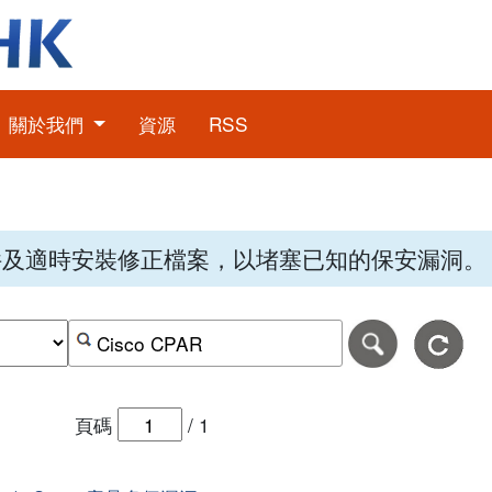
關於我們
資源
RSS
件及適時安裝修正檔案，以堵塞已知的保安漏洞。
期，格式為日日-月月-年年年年。
日期範圍的結束日期，格式為日日-月月-年年年年。
按關鍵字或 CVE ID 搜尋保安警報
頁碼
/
1