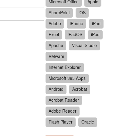
Microsoft Office
Apple
SharePoint
iOS
Adobe
iPhone
iPad
Excel
iPadOS
iPod
Apache
Visual Studio
VMware
Internet Explorer
Microsoft 365 Apps
Android
Acrobat
Acrobat Reader
Adobe Reader
Flash Player
Oracle