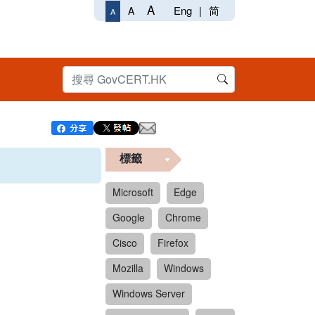
A
Eng
|
简
A
A
標籤
Microsoft
Edge
Google
Chrome
Cisco
Firefox
Mozilla
Windows
Windows Server