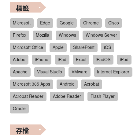
標籤
Microsoft
Edge
Google
Chrome
Cisco
Firefox
Mozilla
Windows
Windows Server
Microsoft Office
Apple
SharePoint
iOS
Adobe
iPhone
iPad
Excel
iPadOS
iPod
Apache
Visual Studio
VMware
Internet Explorer
Microsoft 365 Apps
Android
Acrobat
Acrobat Reader
Adobe Reader
Flash Player
Oracle
存檔