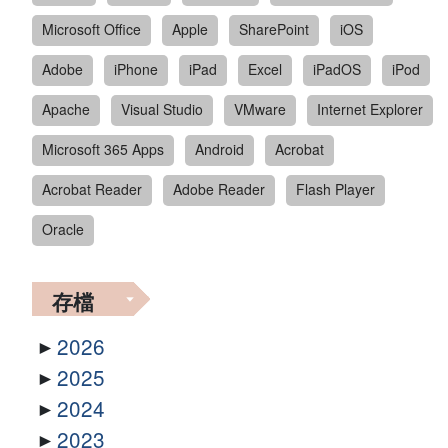
Microsoft Office
Apple
SharePoint
iOS
Adobe
iPhone
iPad
Excel
iPadOS
iPod
Apache
Visual Studio
VMware
Internet Explorer
Microsoft 365 Apps
Android
Acrobat
Acrobat Reader
Adobe Reader
Flash Player
Oracle
存檔
2026
2025
2024
2023