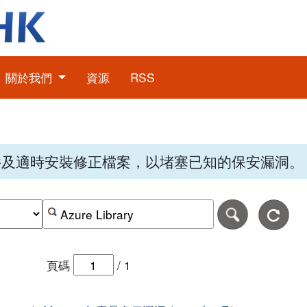
關於我們
資源
RSS
件及適時安裝修正檔案，以堵塞已知的保安漏洞。
期，格式為日日-月月-年年年年。
日期範圍的結束日期，格式為日日-月月-年年年年。
按關鍵字或 CVE ID 搜尋保安警報
頁碼
/
1