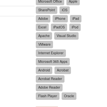
Microsoft Office
Apple
SharePoint
iOS
Adobe
iPhone
iPad
Excel
iPadOS
iPod
Apache
Visual Studio
VMware
Internet Explorer
Microsoft 365 Apps
Android
Acrobat
Acrobat Reader
Adobe Reader
Flash Player
Oracle