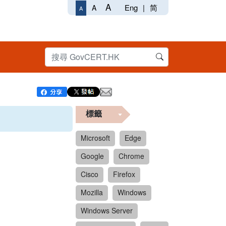
A
Eng
|
简
A
A
標籤
Microsoft
Edge
Google
Chrome
Cisco
Firefox
Mozilla
Windows
Windows Server