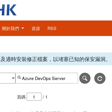
關於我們
資源
RSS
件及適時安裝修正檔案，以堵塞已知的保安漏洞。
期，格式為日日-月月-年年年年。
日期範圍的結束日期，格式為日日-月月-年年年年。
按關鍵字或 CVE ID 搜尋保安警報
頁碼
/
1