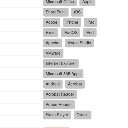
Microsoft Office
Apple
SharePoint
iOS
Adobe
iPhone
iPad
Excel
iPadOS
iPod
Apache
Visual Studio
VMware
Internet Explorer
Microsoft 365 Apps
Android
Acrobat
Acrobat Reader
Adobe Reader
Flash Player
Oracle