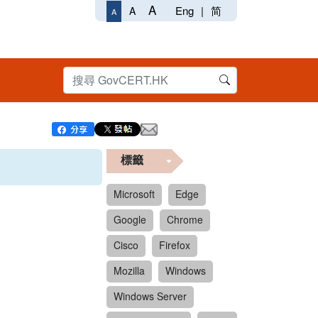
A
Eng
|
简
A
A
標籤
Microsoft
Edge
Google
Chrome
Cisco
Firefox
Mozilla
Windows
Windows Server