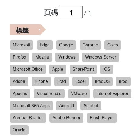
頁碼
/
1
標籤
Microsoft
Edge
Google
Chrome
Cisco
Firefox
Mozilla
Windows
Windows Server
Microsoft Office
Apple
SharePoint
iOS
Adobe
iPhone
iPad
Excel
iPadOS
iPod
Apache
Visual Studio
VMware
Internet Explorer
Microsoft 365 Apps
Android
Acrobat
Acrobat Reader
Adobe Reader
Flash Player
Oracle