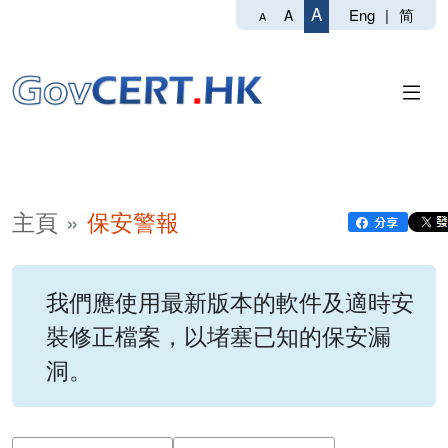
A
Eng
|
简
A
A
主頁
保安警報
我們應使用最新版本的軟件及適時安
裝修正檔案，以堵塞已知的保安漏
洞。