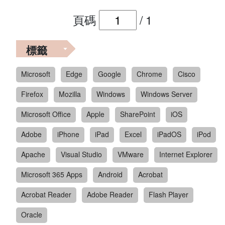
頁碼
/
1
標籤
Microsoft
Edge
Google
Chrome
Cisco
Firefox
Mozilla
Windows
Windows Server
Microsoft Office
Apple
SharePoint
iOS
Adobe
iPhone
iPad
Excel
iPadOS
iPod
Apache
Visual Studio
VMware
Internet Explorer
Microsoft 365 Apps
Android
Acrobat
Acrobat Reader
Adobe Reader
Flash Player
Oracle