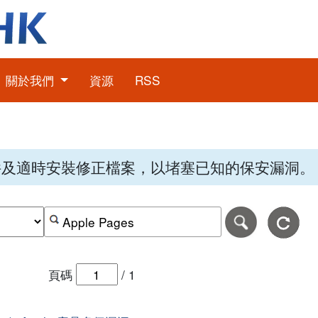
關於我們
資源
RSS
件及適時安裝修正檔案，以堵塞已知的保安漏洞。
期，格式為日日-月月-年年年年。
日期範圍的結束日期，格式為日日-月月-年年年年。
按關鍵字或 CVE ID 搜尋保安警報
頁碼
/
1