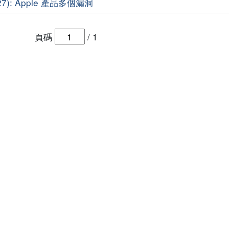
27): Apple 產品多個漏洞
頁碼
/
1