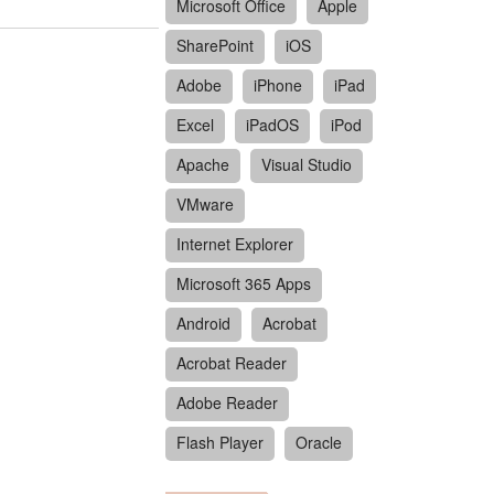
Microsoft Office
Apple
SharePoint
iOS
Adobe
iPhone
iPad
Excel
iPadOS
iPod
Apache
Visual Studio
VMware
Internet Explorer
Microsoft 365 Apps
Android
Acrobat
Acrobat Reader
Adobe Reader
Flash Player
Oracle