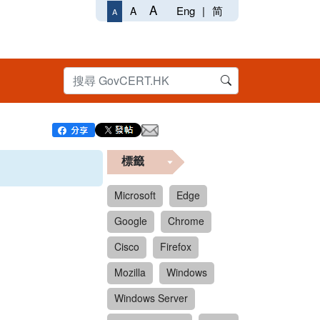
A
Eng
|
简
A
A
標籤
Microsoft
Edge
Google
Chrome
Cisco
Firefox
Mozilla
Windows
Windows Server