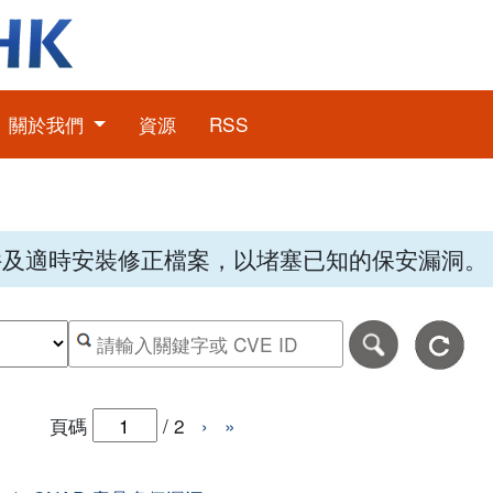
關於我們
資源
RSS
件及適時安裝修正檔案，以堵塞已知的保安漏洞。
期，格式為日日-月月-年年年年。
日期範圍的結束日期，格式為日日-月月-年年年年。
按關鍵字或 CVE ID 搜尋保安警報
頁碼
/
2
›
»