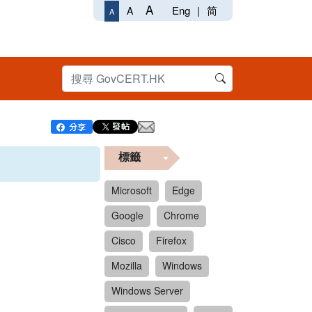
A
Eng
|
简
A
A
標籤
Microsoft
Edge
Google
Chrome
Cisco
Firefox
Mozilla
Windows
Windows Server