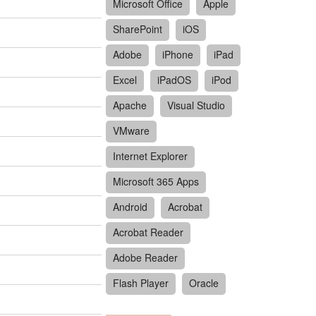
Microsoft Office
Apple
SharePoint
iOS
Adobe
iPhone
iPad
Excel
iPadOS
iPod
Apache
Visual Studio
VMware
Internet Explorer
Microsoft 365 Apps
Android
Acrobat
Acrobat Reader
Adobe Reader
Flash Player
Oracle