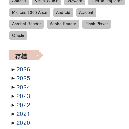
Apache
Visual Studio
VMware
Internet Explorer
Microsoft 365 Apps
Android
Acrobat
Acrobat Reader
Adobe Reader
Flash Player
Oracle
存檔
2026
2025
2024
2023
2022
2021
2020