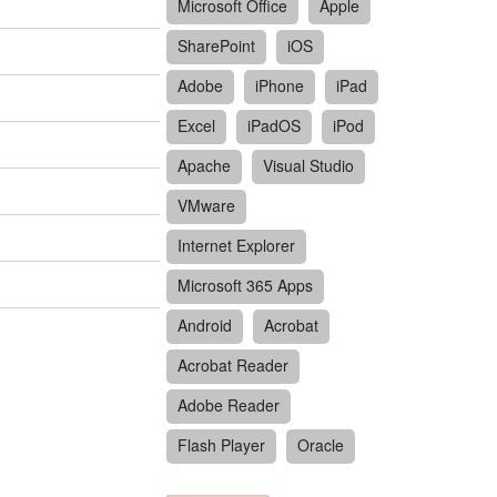
Microsoft Office
Apple
SharePoint
iOS
Adobe
iPhone
iPad
Excel
iPadOS
iPod
Apache
Visual Studio
VMware
Internet Explorer
Microsoft 365 Apps
Android
Acrobat
Acrobat Reader
Adobe Reader
Flash Player
Oracle