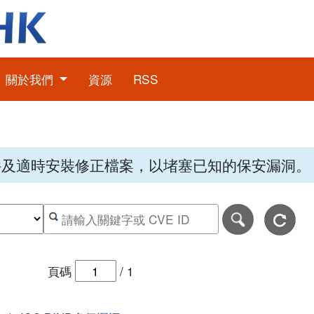
關於我們
資源
RSS
件及適時安裝修正檔案，以堵塞已知的保安漏洞。
期，格式為日日-月月-年年年年。
日期範圍的結束日期，格式為日日-月月-年年年年。
按關鍵字或 CVE ID 搜尋保安警報
頁碼
/
1