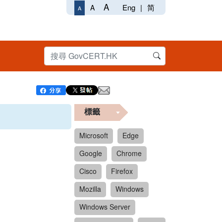
A
Eng
|
简
A
A
標籤
Microsoft
Edge
Google
Chrome
Cisco
Firefox
Mozilla
Windows
Windows Server