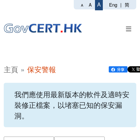
A
Eng
|
简
A
A
主頁
保安警報
我們應使用最新版本的軟件及適時安
裝修正檔案，以堵塞已知的保安漏
洞。