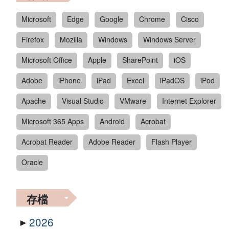
Microsoft
Edge
Google
Chrome
Cisco
Firefox
Mozilla
Windows
Windows Server
Microsoft Office
Apple
SharePoint
iOS
Adobe
iPhone
iPad
Excel
iPadOS
iPod
Apache
Visual Studio
VMware
Internet Explorer
Microsoft 365 Apps
Android
Acrobat
Acrobat Reader
Adobe Reader
Flash Player
Oracle
存檔
2026