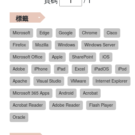
頁碼
/
1
標籤
Microsoft
Edge
Google
Chrome
Cisco
Firefox
Mozilla
Windows
Windows Server
Microsoft Office
Apple
SharePoint
iOS
Adobe
iPhone
iPad
Excel
iPadOS
iPod
Apache
Visual Studio
VMware
Internet Explorer
Microsoft 365 Apps
Android
Acrobat
Acrobat Reader
Adobe Reader
Flash Player
Oracle