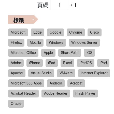
頁碼
/
1
標籤
Microsoft
Edge
Google
Chrome
Cisco
Firefox
Mozilla
Windows
Windows Server
Microsoft Office
Apple
SharePoint
iOS
Adobe
iPhone
iPad
Excel
iPadOS
iPod
Apache
Visual Studio
VMware
Internet Explorer
Microsoft 365 Apps
Android
Acrobat
Acrobat Reader
Adobe Reader
Flash Player
Oracle