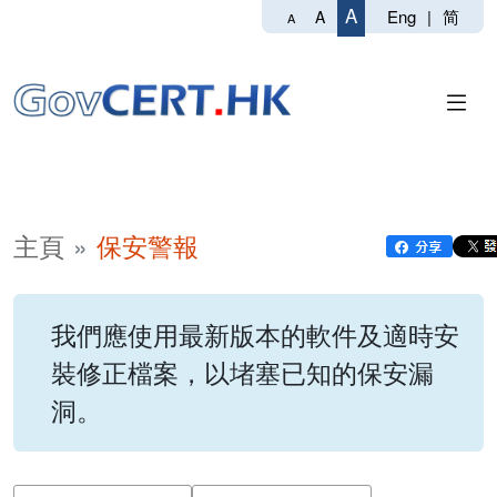
A
Eng
|
简
A
A
主頁
保安警報
我們應使用最新版本的軟件及適時安
裝修正檔案，以堵塞已知的保安漏
洞。