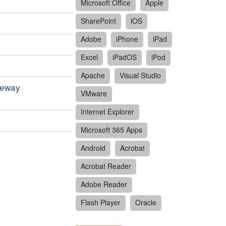
Microsoft Office
Apple
SharePoint
iOS
Adobe
iPhone
iPad
Excel
iPadOS
iPod
Apache
Visual Studio
teway
VMware
Internet Explorer
Microsoft 365 Apps
Android
Acrobat
Acrobat Reader
Adobe Reader
Flash Player
Oracle