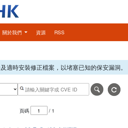
關於我們
資源
RSS
件及適時安裝修正檔案，以堵塞已知的保安漏洞。
期，格式為日日-月月-年年年年。
日期範圍的結束日期，格式為日日-月月-年年年年。
按關鍵字或 CVE ID 搜尋保安警報
頁碼
/
1