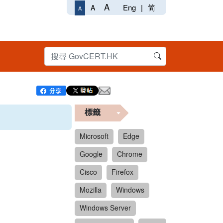
A
Eng
|
简
A
A
標籤
Microsoft
Edge
Google
Chrome
Cisco
Firefox
Mozilla
Windows
Windows Server