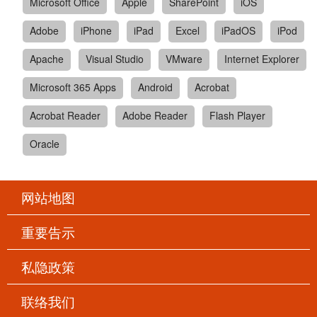
Microsoft Office
Apple
SharePoint
iOS
Adobe
iPhone
iPad
Excel
iPadOS
iPod
Apache
Visual Studio
VMware
Internet Explorer
Microsoft 365 Apps
Android
Acrobat
Acrobat Reader
Adobe Reader
Flash Player
Oracle
网站地图
重要告示
私隐政策
联络我们