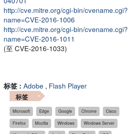
040701
http://cve.mitre.org/cgi-bin/cvename.cgi?
name=CVE-2016-1006
http://cve.mitre.org/cgi-bin/cvename.cgi?
name=CVE-2016-1011
(至 CVE-2016-1033)
标签 :
Adobe
,
Flash Player
标签
Microsoft
Edge
Google
Chrome
Cisco
Firefox
Mozilla
Windows
Windows Server