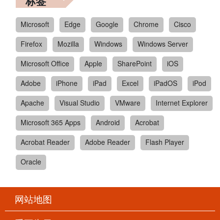
标签
Microsoft
Edge
Google
Chrome
Cisco
Firefox
Mozilla
Windows
Windows Server
Microsoft Office
Apple
SharePoint
iOS
Adobe
iPhone
iPad
Excel
iPadOS
iPod
Apache
Visual Studio
VMware
Internet Explorer
Microsoft 365 Apps
Android
Acrobat
Acrobat Reader
Adobe Reader
Flash Player
Oracle
网站地图