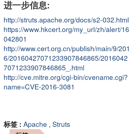
进一步信息:
http://struts.apache.org/docs/s2-032.html
https://www.hkcert.org/my_url/zh/alert/16
042801
http://www.cert.org.cn/publish/main/9/201
6/20160427071233907846865/2016042
7071233907846865_.html
http://cve.mitre.org/cgi-bin/cvename.cgi?
name=CVE-2016-3081
标签 :
Apache
,
Struts