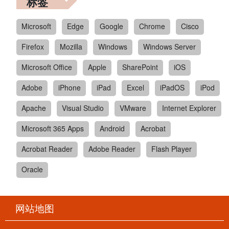
标签
Microsoft
Edge
Google
Chrome
Cisco
Firefox
Mozilla
Windows
Windows Server
Microsoft Office
Apple
SharePoint
iOS
Adobe
iPhone
iPad
Excel
iPadOS
iPod
Apache
Visual Studio
VMware
Internet Explorer
Microsoft 365 Apps
Android
Acrobat
Acrobat Reader
Adobe Reader
Flash Player
Oracle
网站地图