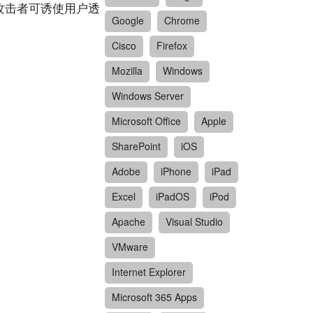
。远端攻击者可诱使用户透
Google
Chrome
Cisco
Firefox
Mozilla
Windows
Windows Server
Microsoft Office
Apple
SharePoint
iOS
Adobe
iPhone
iPad
Excel
iPadOS
iPod
Apache
Visual Studio
VMware
Internet Explorer
Microsoft 365 Apps