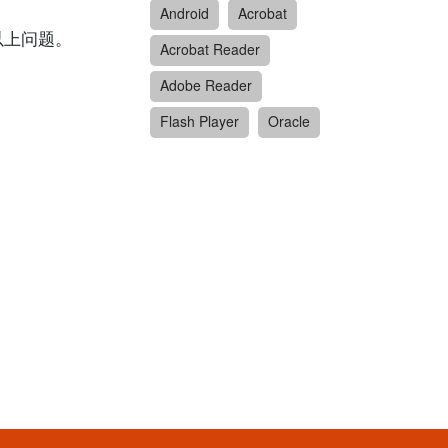
Android
Acrobat
应对以上问题。
Acrobat Reader
Adobe Reader
Flash Player
Oracle