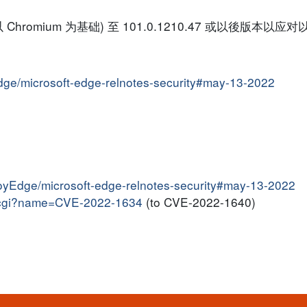
以 Chromium 为基础) 至 101.0.1210.47 或以後版本以
Edge/microsoft-edge-relnotes-security#may-13-2022
loyEdge/microsoft-edge-relnotes-security#may-13-2022
me.cgi?name=CVE-2022-1634
(to CVE-2022-1640)