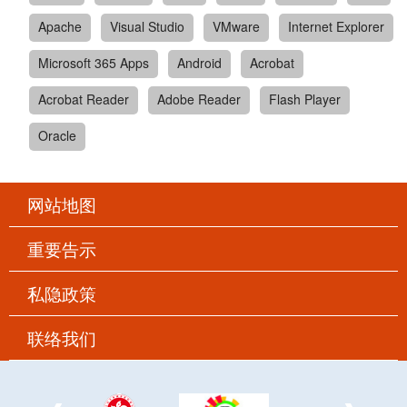
Apache
Visual Studio
VMware
Internet Explorer
Microsoft 365 Apps
Android
Acrobat
Acrobat Reader
Adobe Reader
Flash Player
Oracle
网站地图
重要告示
私隐政策
联络我们