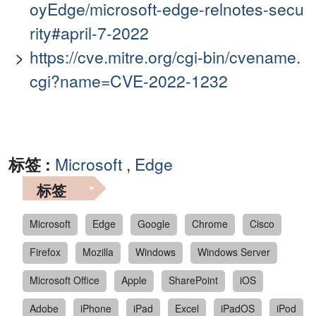
oyEdge/microsoft-edge-relnotes-secu
rity#april-7-2022
https://cve.mitre.org/cgi-bin/cvename.
cgi?name=CVE-2022-1232
标签 :
Microsoft
,
Edge
标签
Microsoft
Edge
Google
Chrome
Cisco
Firefox
Mozilla
Windows
Windows Server
Microsoft Office
Apple
SharePoint
iOS
Adobe
iPhone
iPad
Excel
iPadOS
iPod