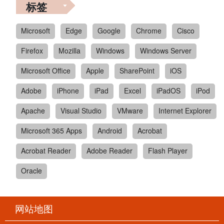
标签
Microsoft
Edge
Google
Chrome
Cisco
Firefox
Mozilla
Windows
Windows Server
Microsoft Office
Apple
SharePoint
iOS
Adobe
iPhone
iPad
Excel
iPadOS
iPod
Apache
Visual Studio
VMware
Internet Explorer
Microsoft 365 Apps
Android
Acrobat
Acrobat Reader
Adobe Reader
Flash Player
Oracle
网站地图