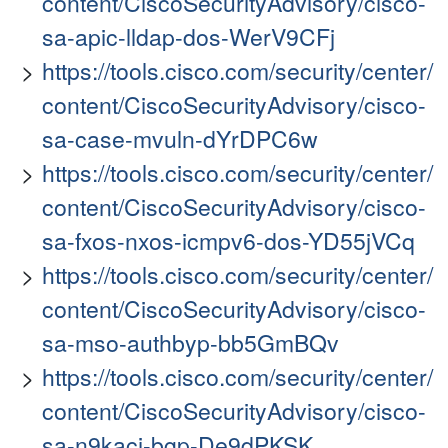
content/CiscoSecurityAdvisory/cisco-
sa-apic-lldap-dos-WerV9CFj
https://tools.cisco.com/security/center/
content/CiscoSecurityAdvisory/cisco-
sa-case-mvuln-dYrDPC6w
https://tools.cisco.com/security/center/
content/CiscoSecurityAdvisory/cisco-
sa-fxos-nxos-icmpv6-dos-YD55jVCq
https://tools.cisco.com/security/center/
content/CiscoSecurityAdvisory/cisco-
sa-mso-authbyp-bb5GmBQv
https://tools.cisco.com/security/center/
content/CiscoSecurityAdvisory/cisco-
sa-n9kaci-bgp-De9dPKSK