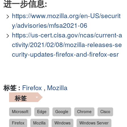
进一步信息:
https://www.mozilla.org/en-US/securit
y/advisories/mfsa2021-06
https://us-cert.cisa.gov/ncas/current-a
ctivity/2021/02/08/mozilla-releases-se
curity-updates-firefox-and-firefox-esr
标签 :
Firefox
,
Mozilla
标签
Microsoft
Edge
Google
Chrome
Cisco
Firefox
Mozilla
Windows
Windows Server