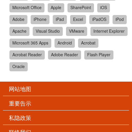
Microsoft Office
Apple
SharePoint
iOS
Adobe
iPhone
iPad
Excel
iPadOS
iPod
Apache
Visual Studio
VMware
Internet Explorer
Microsoft 365 Apps
Android
Acrobat
Acrobat Reader
Adobe Reader
Flash Player
Oracle
网站地图
重要告示
私隐政策
联络我们