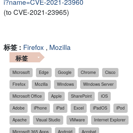
i?name=CVE-2021-23960
(to CVE-2021-23965)
标签 :
Firefox
,
Mozilla
标签
Microsoft
Edge
Google
Chrome
Cisco
Firefox
Mozilla
Windows
Windows Server
Microsoft Office
Apple
SharePoint
iOS
Adobe
iPhone
iPad
Excel
iPadOS
iPod
Apache
Visual Studio
VMware
Internet Explorer
Microsoft 365 Apps
Android
Acrobat