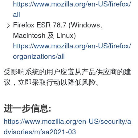
https://www.mozilla.org/en-US/firefox/
all
Firefox ESR 78.7 (Windows,
Macintosh 及 Linux)
https://www.mozilla.org/en-US/firefox/
organizations/all
受影响系统的用户应遵从产品供应商的建
议，立即采取行动以降低风险。
进一步信息:
https://www.mozilla.org/en-US/security/a
dvisories/mfsa2021-03